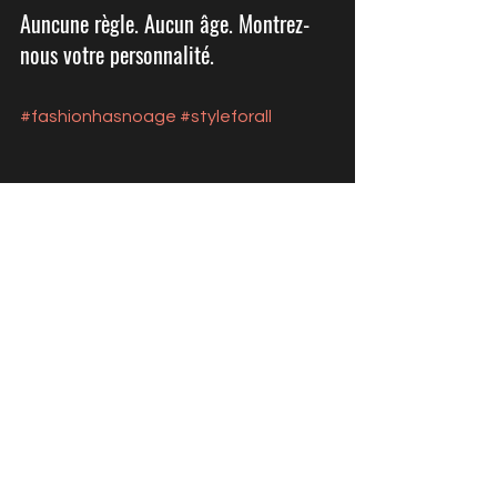
Auncune règle. Aucun âge. Montrez-
nous votre personnalité.
#fashionhasnoage
#styleforall
See All
Recent Posts