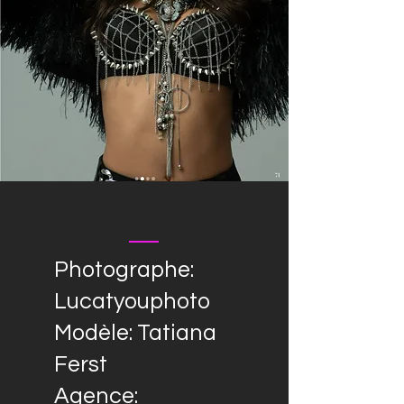
Photographe:
L
ucatyouphoto
Modèle: T
atiana
Ferst
Agence: