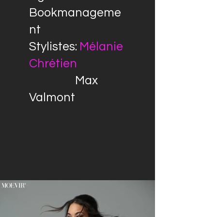
B
ookmanageme
nt
Stylistes:
Mélanie
Chrétien
Max
Valmont