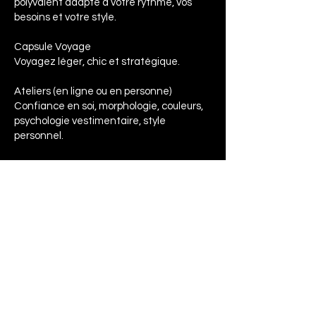
polyvalent adapté à votre rythme, vos
besoins et votre style.
Capsule Voyage
Voyagez léger, chic et stratégique.
Ateliers (en ligne ou en personne)
Confiance en soi, morphologie, couleurs,
psychologie vestimentaire, style
personnel.
Conférences Professionnelles
Mode durable, diversité corporelle,
identité visuelle, inclusion dans la mode,
stylisme stratégique.
Certificat cadeau